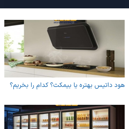
هود داتیس بهتره یا بیمکث؟ کدام را بخریم؟