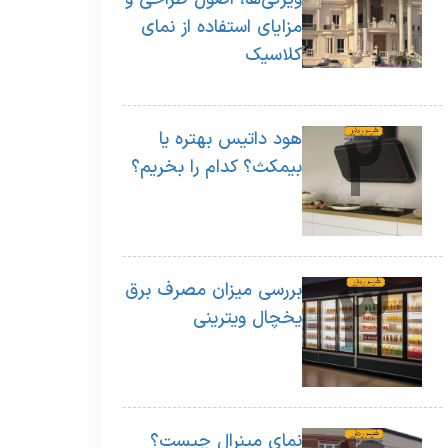
1
مزایای استفاده از نمای
کلاسیک
2
هود داتیس بهتره یا
بیمکث؟ کدام را بخریم؟
3
بررسی میزان مصرف برق
یخچال ویترینی
نمای مینرال چیست؟