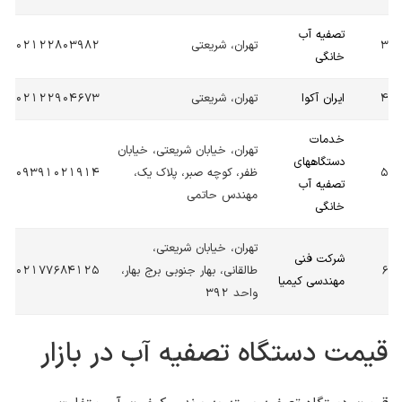
تصفیه آب
3
تهران، شریعتی
02122803982
خانگی
4
ایران آکوا
تهران، شریعتی
02122904673
خدمات
تهران، خیابان شریعتی، خیابان
دستگاههای
5
ظفر، کوچه صبر، پلاک یک،
09391021914
تصفیه آب
مهندس حاتمی
خانگی
تهران، خیابان شریعتی،
شرکت فنی
6
طالقانی، بهار جنوبی برج بهار،
02177684125
مهندسی کیمیا
واحد 392
قیمت دستگاه تصفیه آب در بازار