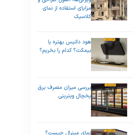
1
مزایای استفاده از نمای
کلاسیک
2
هود داتیس بهتره یا
بیمکث؟ کدام را بخریم؟
3
بررسی میزان مصرف برق
یخچال ویترینی
نمای مینرال چیست؟