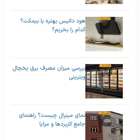
2
هود داتیس بهتره یا بیمکث؟
کدام را بخریم؟
3
بررسی میزان مصرف برق یخچال
ویترینی
4
نمای مینرال چیست؟ راهنمای
جامع کاربردها و مزایا