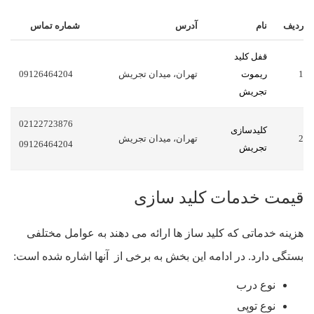
ردیف
نام
آدرس
شماره تماس
قفل کلید
1
ریموت
تهران، میدان تجریش
09126464204
تجریش
02122723876
کلیدسازی
2
تهران، میدان تجریش
09126464204
تجریش
قیمت خدمات کلید سازی
هزینه خدماتی که کلید ساز ها ارائه می دهند به عوامل مختلفی
بستگی دارد. در ادامه این بخش به برخی از آنها اشاره شده است:
نوع درب
نوع توپی