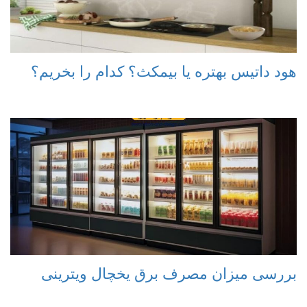
هود داتیس بهتره یا بیمکث؟ کدام را بخریم؟
بررسی میزان مصرف برق یخچال ویترینی