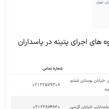
ان تهران
 های اجرای پتینه در پاسداران
شماره تماس
ن، خیابان بوستان ششم،
02122579308
ید
پاسداران، خیابان گل‌نبی
02122874860