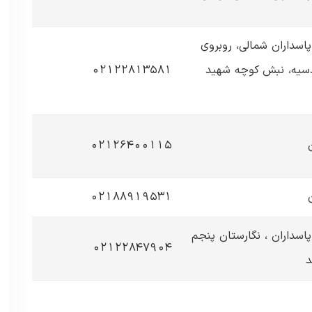
پاسداران شمالی، روبروی
دسیه، نبش کوچه شهید
02122813581
02126400115
02188919531
پاسداران ، نگارستان پنجم
02122847904
د