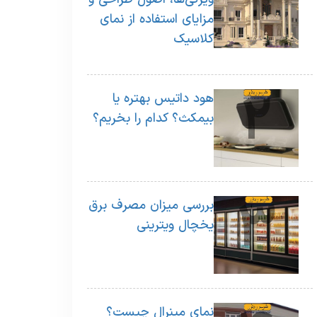
1
مزایای استفاده از نمای
کلاسیک
2
هود داتیس بهتره یا
بیمکث؟ کدام را بخریم؟
3
بررسی میزان مصرف برق
یخچال ویترینی
نمای مینرال چیست؟