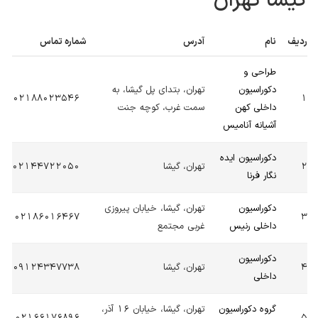
گیشا تهران
ردیف
نام
آدرس
شماره تماس
طراحی و
دکوراسیون
تهران، بتدای پل گیشا، به
02188023546
1
داخلی کهن
سمت غرب، کوچه جنت
آشیانه آنامیس
دکوراسیون ایده
2
تهران، گیشا
02144722050
نگار فرنا
دکوراسیون
تهران، گیشا، خیابان پیروزی
02186016467
3
داخلی رنیس
غربی مجتمع
دکوراسیون
4
تهران، گیشا
09124347738
داخلی
گروه دکوراسیون
تهران، گیشا، خیابان 16 آذر،