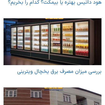
هود داتیس بهتره یا بیمکث؟ کدام را بخریم؟
بررسی میزان مصرف برق یخچال ویترینی