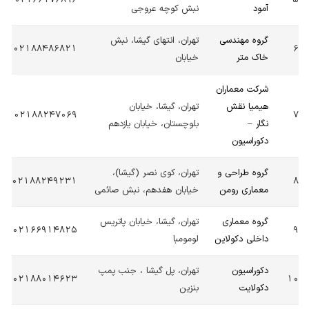
02166176896
5
آمود
نبش کوچه عروجی
گروه مهندسی
تهران، انتهای گیشا، نبش
02188486821
6
خاک متر
خیابان
شرکت معماران
هیمیا نقش
تهران، گیشا، خیابان
02188247069
7
نگار –
بلوچستان، خیابان یازدهم
دکوراسیون
گروه طراحی و
تهران، کوی نصر (گیشا)،
02188249231
8
معماری رومن
خیابان هفدهم، نبش صائمی
گروه معماری
تهران، گیشا، خیابان پاتریس
02166914825
9
داخلی دکولاین
لومومبا
دکوراسیون
تهران، پل گیشا ، جنب پمپ
02188014623
10
دکولایت
بنزین