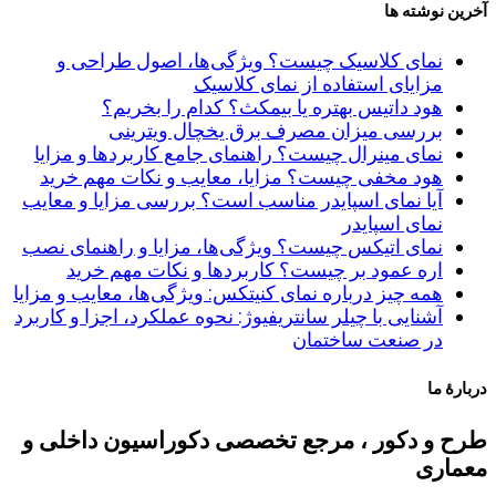
آخرین نوشته ها
نمای کلاسیک چیست؟ ویژگی‌ها، اصول طراحی و
مزایای استفاده از نمای کلاسیک
هود داتیس بهتره یا بیمکث؟ کدام را بخریم؟
بررسی میزان مصرف برق یخچال ویترینی
نمای مینرال چیست؟ راهنمای جامع کاربردها و مزایا
هود مخفی چیست؟ مزایا، معایب و نکات مهم خرید
آیا نمای اسپایدر مناسب است؟ بررسی مزایا و معایب
نمای اسپایدر
نمای اتیکس چیست؟ ویژگی‌ها، مزایا و راهنمای نصب
اره عمود بر چیست؟ کاربردها و نکات مهم خرید
همه چیز درباره نمای کنیتکس: ویژگی‌ها، معایب و مزایا
آشنایی با چیلر سانتریفیوژ: نحوه عملکرد، اجزا و کاربرد
در صنعت ساختمان
دربارۀ ما
طرح و دکور ، مرجع تخصصی دکوراسیون داخلی و
معماری