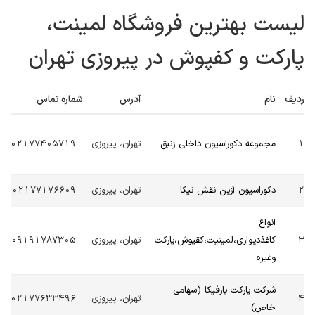
لیست بهترین فروشگاه لمینت،
پارکت و کفپوش در پیروزی تهران
ردیف
نام
آدرس
شماره تماس
1
مجموعه دکوراسیون داخلی زنبق
تهران، پیروزی
02177405719
2
دکوراسیون آزین نقش نیکا
تهران، پیروزی
02177176609
انواع
3
کاغذدیواری،لمینیت،کقپوش،پارکت
تهران، پیروزی
09191787305
وغیره
شرکت پارکت پارفیکا (سهامی
4
تهران، پیروزی
02177633496
خاص)