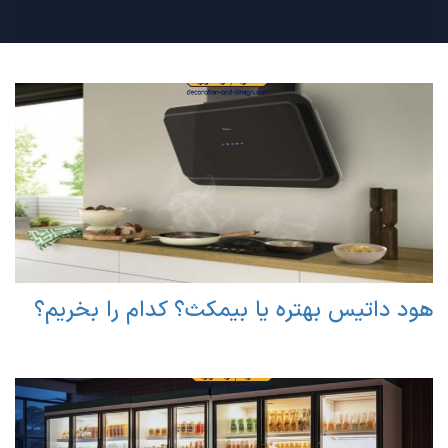
هود داتیس بهتره یا بیمکث؟ کدام را بخریم؟