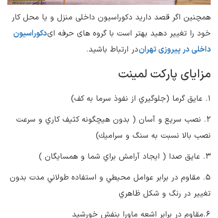
همچنین اگر قصد دارید دکوراسیون داخلی منزل و یا محل کار
خود را تغییر دهید بهتر است با گروه های حرفه ای
دکوراسیون
داخلی در پیروزی تهران
در ارتباط باشید.
مزایای پاركت لمينت
١. عايق گرما (جلوگيري از نفوذ سرما به كف)
٢. نصب سريع و آسان ( بدون هيچگونه كثيف كاري و سرعت
نصب بالا نسبت به سنگ و سراميك)
٣. عايق صدا ( ايجاد آرامش براي شما و همسايگان )
٥. مقاوم در برابر عوامل محيطي و استفاده طولاني مدت بدون
تغيير در رنگ و شكل ظاهري
٦.مقاوم در برابر اشعه ماورا بنفش خورشيد