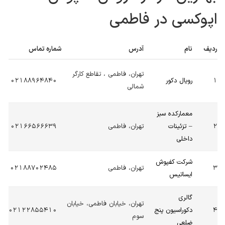
اپوکسی در فاطمی
ردیف
نام
آدرس
شماره تماس
تهران، فاطمی ، تقاطع کارگر
1
رویال دکور
02188964840
شمالی
معمارکده سبز
2
– تزئینات
تهران، فاطمی
02166566639
داخلی
شرکت کفپوش
3
تهران، فاطمی
02188702485
ایساتیس
گالری
تهران، خیابان فاطمی، خیابان
4
دکوراسیون پنج
02122855410
سوم
ضلعی