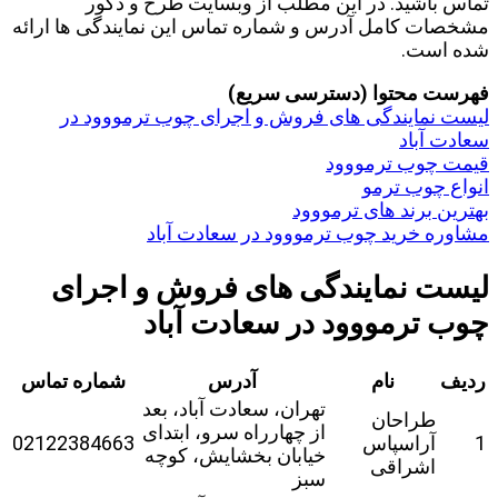
تماس باشید. در این مطلب از وبسایت طرح و دکور
مشخصات کامل آدرس و شماره تماس این نمایندگی ها ارائه
شده است.
فهرست محتوا (دسترسی سریع)
لیست نمایندگی های فروش و اجرای چوب ترمووود در
سعادت آباد
قیمت چوب ترمووود
انواع چوب ترمو
بهترین برند های ترمووود
مشاوره خرید چوب ترمووود در سعادت آباد
لیست نمایندگی های فروش و اجرای
چوب ترمووود در سعادت آباد
ردیف
نام
آدرس
شماره تماس
تهران، سعادت آباد، بعد
طراحان
از چهارراه سرو، ابتدای
1
آراسپاس
02122384663
خیابان بخشایش، کوچه
اشراقی
سبز