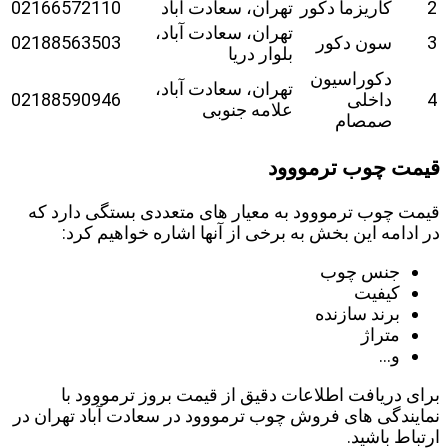
2
کاریزما دکور
تهران، سعادت آباد
02166572110
تهران، سعادت آباد،
3
سون دکور
02188563503
بلوار دریا
دکوراسیون
تهران، سعادت آباد،
4
داخلی
02188590946
علامه جنوبی
صمصام
قیمت چوب ترمووود
قیمت چوب ترمووود به معیار های متعددی بستگی دارد که
در ادامه این بخش به برخی از آنها اشاره خواهیم کرد:
جنس چوب
کیفیت
برند سازنده
متراژ
و…
برای دریافت اطلاعات دقیق از قیمت بروز ترمووود با
نمایندگی های فروش چوب ترمووود در سعادت آباد تهران در
ارتباط باشید.