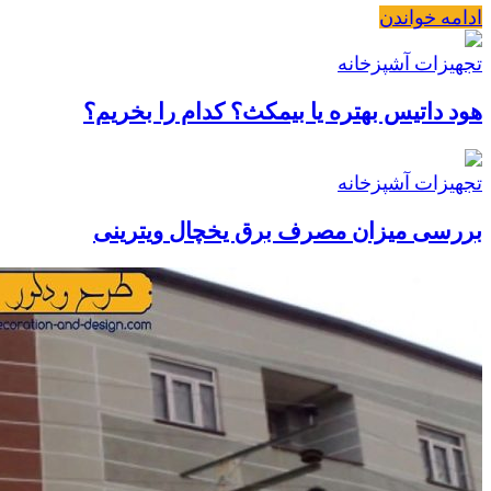
ادامه خواندن
تجهیزات آشپزخانه
هود داتیس بهتره یا بیمکث؟ کدام را بخریم؟
تجهیزات آشپزخانه
بررسی میزان مصرف برق یخچال ویترینی