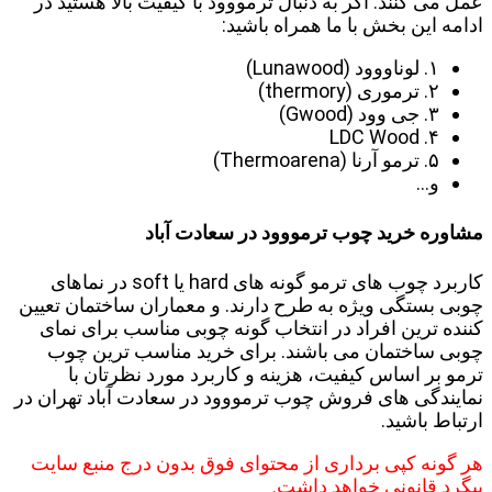
عمل می کنند. اگر به دنبال ترمووود با کیفیت بالا هستید در
ادامه این بخش با ما همراه باشید:
۱. لوناووود (Lunawood)
۲. ترموری (thermory)
۳. جی وود (Gwood)
۴. LDC Wood
۵. ترمو آرنا (Thermoarena)
و…
مشاوره خرید چوب ترمووود در سعادت آباد
کاربرد چوب های ترمو گونه های hard یا soft در نماهای
چوبی بستگی ویژه به طرح دارند. و معماران ساختمان تعیین
کننده ترین افراد در انتخاب گونه چوبی مناسب برای نمای
چوبی ساختمان می باشند. برای خرید مناسب ترین چوب
ترمو بر اساس کیفیت، هزینه و کاربرد مورد نظرتان با
نمایندگی های فروش چوب ترمووود در سعادت آباد تهران در
ارتباط باشید.
هر گونه کپی برداری از محتوای فوق بدون درج منبع سایت
پیگرد قانونی خواهد داشت.