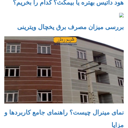
هود داتیس بهتره یا بیمکث؟ کدام را بخریم؟
بررسی میزان مصرف برق یخچال ویترینی
نمای مینرال چیست؟ راهنمای جامع کاربردها و
مزایا