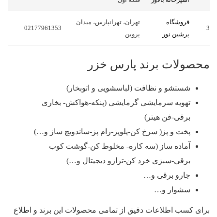
فروشگاه
تهران، تهرانپارس، میدان
02177961353
3
پرشین نور
پروین
محصولات برند پارس خزر
شستشو و نظافت (لباسشویی و اتوبخار)
تهویه سرمایشی گرمایشی (پنکه-هواکش- بخاری
برقی-فن هیتر)
پخت و پز( سرخ کن-پلوپز-رام پز-ساندویچ ساز و…)
آماده ساز (سه کاره- مخلوط کن-گوشت کوب
برقی-سبزی خرد کن-ترازو دیجیتال و…)
جارو برقی و…
سشوار و…
برای کسب اطلاعات دقیق از تمامی محصولات این برند و اطلاع