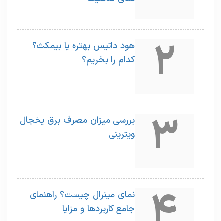
2
هود داتیس بهتره یا بیمکث؟
کدام را بخریم؟
3
بررسی میزان مصرف برق یخچال
ویترینی
4
نمای مینرال چیست؟ راهنمای
جامع کاربردها و مزایا