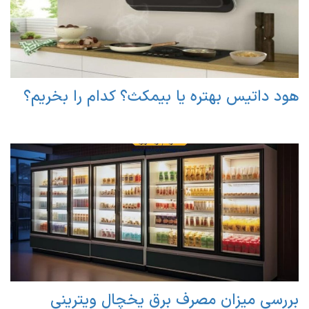
هود داتیس بهتره یا بیمکث؟ کدام را بخریم؟
بررسی میزان مصرف برق یخچال ویترینی