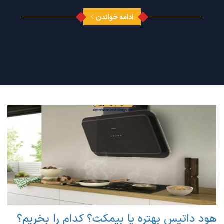
ادامه خواندن
هود داتیس بهتره یا بیمکث؟ کدام را بخریم؟