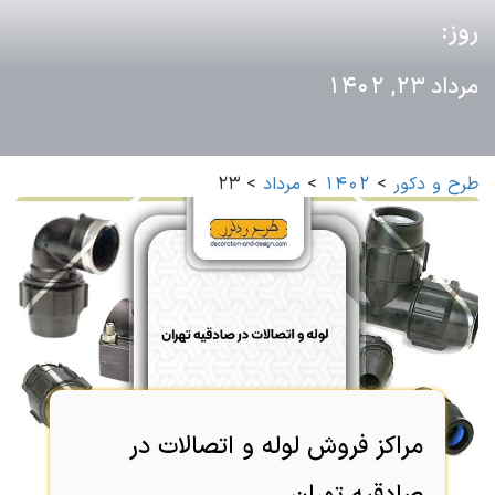
روز:
مرداد 23, 1402
طرح و دکور
>
1402
>
مرداد
>
23
مراکز فروش لوله و اتصالات در