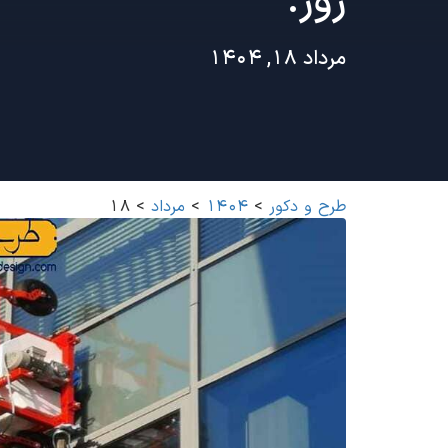
روز:
مرداد 18, 1404
طرح و دکور
>
1404
>
مرداد
>
18