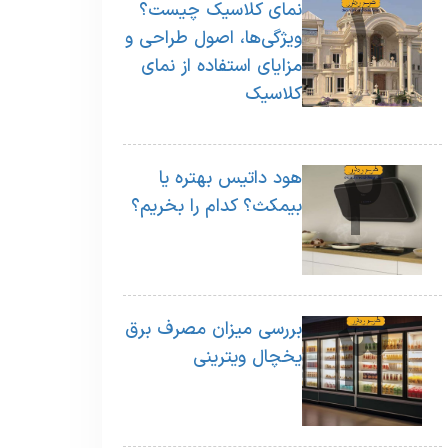
1
نمای کلاسیک چیست؟
ویژگی‌ها، اصول طراحی و
مزایای استفاده از نمای
کلاسیک
2
هود داتیس بهتره یا
بیمکث؟ کدام را بخریم؟
3
بررسی میزان مصرف برق
یخچال ویترینی