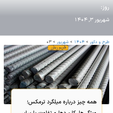
روز:
شهریور 3, 1404
طرح و دکور
>
1404
>
شهریور
>
03
همه چیز درباره میلگرد ترمکس؛