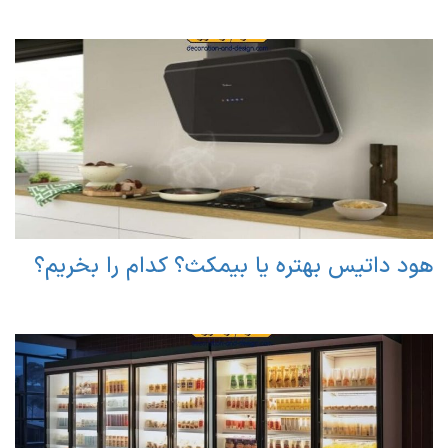
هود داتیس بهتره یا بیمکث؟ کدام را بخریم؟