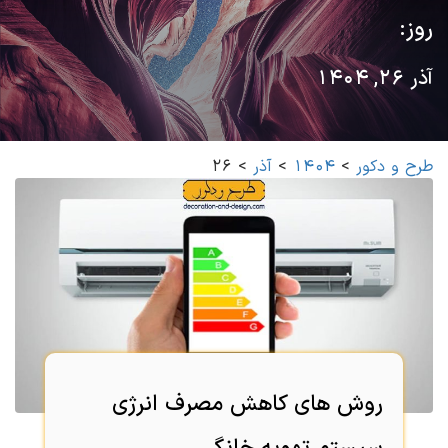
روز:
آذر 26, 1404
طرح و دکور
>
1404
>
آذر
>
26
روش های کاهش مصرف انرژی