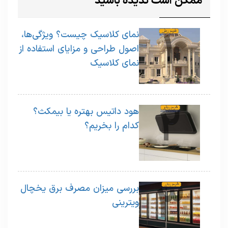
ممکن است ندیده باشید
1
نمای کلاسیک چیست؟ ویژگی‌ها،
اصول طراحی و مزایای استفاده از
نمای کلاسیک
2
هود داتیس بهتره یا بیمکث؟
کدام را بخریم؟
3
بررسی میزان مصرف برق یخچال
ویترینی