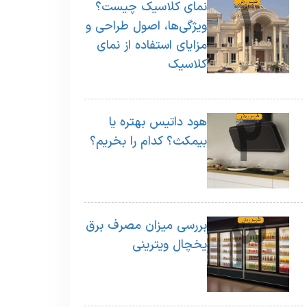
1
نمای کلاسیک چیست؟
ویژگی‌ها، اصول طراحی و
مزایای استفاده از نمای
کلاسیک
2
هود داتیس بهتره یا
بیمکث؟ کدام را بخریم؟
3
بررسی میزان مصرف برق
یخچال ویترینی