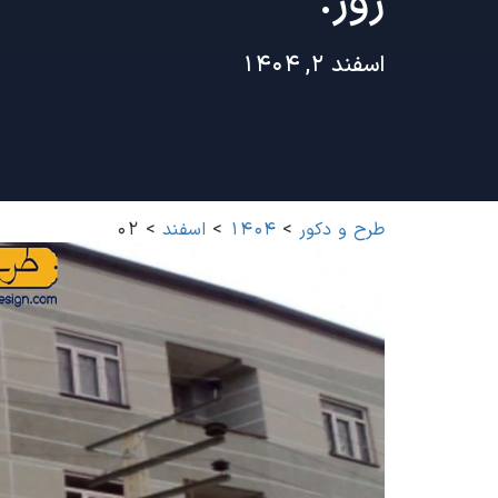
روز:
اسفند 2, 1404
طرح و دکور
>
1404
>
اسفند
>
02