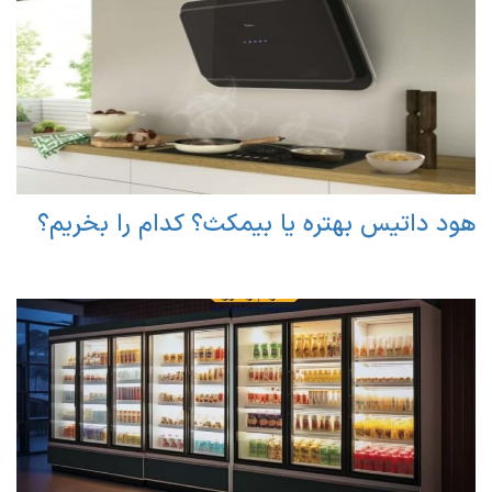
هود داتیس بهتره یا بیمکث؟ کدام را بخریم؟