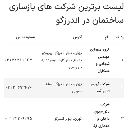
لیست برترین شرکت های بازسازی
ساختمان در اندرزگو
ردیف
نام
آدرس
شماره تماس
گروه معماری
تهران، بلوار اندرزگو، روبروی
مهندس
1
تقاطع بلوار کاوه، نرسیده به
02122211944
شجاعی و
پل رومی
همکاران
شرکت آیریس
تهران، بلوار اندرزگو، ضلع
02122693470
2
تابان آسیا
جنوبی
شرکت
دکوراسیون
3
داخلی و
تهران، بلوار اندرزگو
02122209395
معماری آرکا