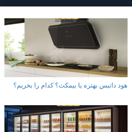
هود داتیس بهتره یا بیمکث؟ کدام را بخریم؟