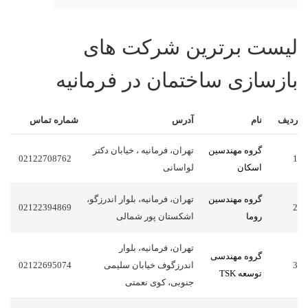
لیست برترین شرکت های
بازسازی ساختمان در فرمانیه
ردیف
نام
آدرس
شماره تماس
گروه مهندسین
تهران، فرمانیه ، خیابان دکتر
02122708762
1
اسکان
لواسانی
گروه مهندسین
تهران، فرمانیه، بلوار اندرزگو،
02122394869
2
روما
اشکستان پور شمالی
تهران، فرمانیه، بلوار
گروه مهندسی
3
اندرزگوف خیابان سلیمی
02122695074
توسعه TSK
جنوبی، کوی نعمتی