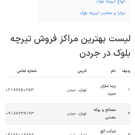
انواع تیرچه بلوک
مزایا و معایب تیرچه بلوک
لیست بهترین مراکز فروش تیرچه
بلوک در جردن
ردیف
نام
آدرس
شماره تماس
زیما سازان
1
تهران، جردن
02188650253
سپید
مصالح و پوکه
2
تهران، جردن
09187238193
معدنی
شرکت گچ