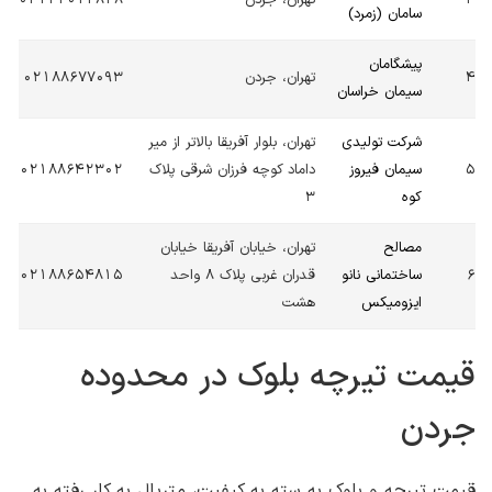
3
تهران، جردن
02122012828
سامان (زمرد)
پیشگامان
4
تهران، جردن
02188677093
سیمان خراسان
شرکت تولیدی
تهران، بلوار آفریقا بالاتر از میر
5
سیمان فیروز
داماد کوچه فرزان شرقی پلاک
02188642302
کوه
3
مصالح
تهران، خیابان آفریقا خیابان
6
ساختمانی نانو
قدران غربی پلاک 8 واحد
02188654815
ایزومیکس
هشت
قیمت تیرچه بلوک در محدوده
جردن
قیمت تیرچه و بلوک به سته به کیفیت، متریال به کار رفته به